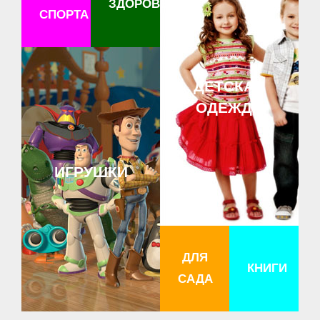
ЗДОРОВЬЕ
СПОРТА
ДЕТСКАЯ
ОДЕЖДА
ИГРУШКИ
ДЛЯ
КНИГИ
САДА