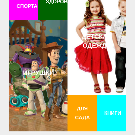
ЗДОРОВЬЕ
СПОРТА
ДЕТСКАЯ
ОДЕЖДА
ИГРУШКИ
ДЛЯ
КНИГИ
САДА