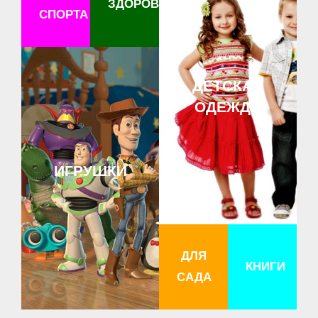
ЗДОРОВЬЕ
СПОРТА
ДЕТСКАЯ
ОДЕЖДА
ИГРУШКИ
ДЛЯ
КНИГИ
САДА