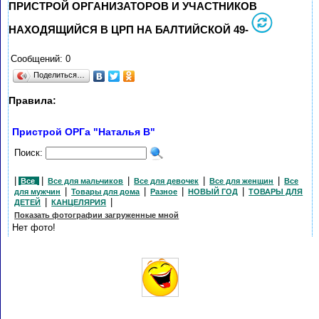
ПРИСТРОЙ ОРГАНИЗАТОРОВ И УЧАСТНИКОВ
НАХОДЯЩИЙСЯ В ЦРП НА БАЛТИЙСКОЙ 49-
Сообщений: 0
Поделиться…
Правила:
Пристрой ОРГа "Наталья В"
Поиск:
|
|
|
|
|
Все
Все для мальчиков
Все для девочек
Все для женщин
Все
|
|
|
|
для мужчин
Товары для дома
Разное
НОВЫЙ ГОД
ТОВАРЫ ДЛЯ
|
|
ДЕТЕЙ
КАНЦЕЛЯРИЯ
Показать фотографии загруженные мной
Нет фото!