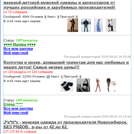
женской,детской,мужской одежды и аксессуаров от
лучших российских и зарубежных производителей!
сп 70 собираем
Сообщений: 4944 Отзывов:
0
Хваст:
0
Пристрой:
0
В этой теме идет закупка.
Статус:
ОРГанизатор
♥♥♥♥ Марина ♥♥♥♥
Все мои закупки
Мой пристрой
Последний комментарий 2026-08-03 19:25:48
Колготки и носки, домашний трикотаж для нас любимых и
наших деток! Самые низкие цены!!!
сп 119 раздача сп 120 собираем
Сообщений: 12203 Отзывов:
19
Хваст:
1
Пристрой:
0
В этой теме идет закупка.
Статус:
ОРГанизатор
Елена *****
Все мои закупки
Мой пристрой
Последний комментарий 2026-08-02 15:15:44
J*e*tt*y - женская одежда от производителя Новосибирск.
БЕЗ РЯДОВ., р-ры от 42 до 62.
СП 175 50 % собрали