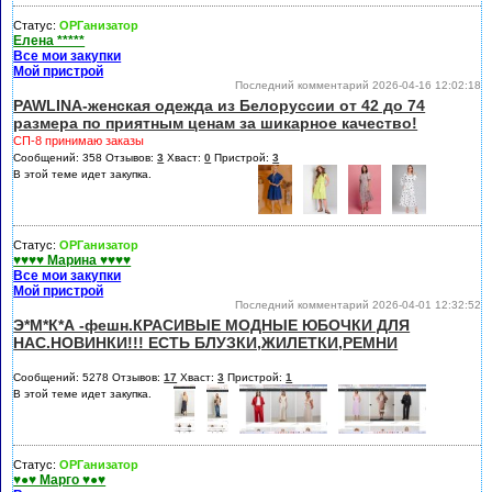
Статус:
ОРГанизатор
Елена *****
Все мои закупки
Мой пристрой
Последний комментарий 2026-04-16 12:02:18
PAWLINA-женская одежда из Белоруссии от 42 до 74
размера по приятным ценам за шикарное качество!
СП-8 принимаю заказы
Сообщений: 358 Отзывов:
3
Хваст:
0
Пристрой:
3
В этой теме идет закупка.
Статус:
ОРГанизатор
♥♥♥♥ Марина ♥♥♥♥
Все мои закупки
Мой пристрой
Последний комментарий 2026-04-01 12:32:52
Э*М*К*А -фешн.КРАСИВЫЕ МОДНЫЕ ЮБОЧКИ ДЛЯ
НАС.НОВИНКИ!!! ЕСТЬ БЛУЗКИ,ЖИЛЕТКИ,РЕМНИ
Сообщений: 5278 Отзывов:
17
Хваст:
3
Пристрой:
1
В этой теме идет закупка.
Статус:
ОРГанизатор
♥●♥ Марго ♥●♥