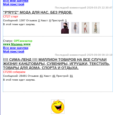
Все мои закупки
Мой пристрой
Последний комментарий 2026-03-25 22:30:47
"P*R*I*Z" МОДА ДЛЯ НАС. БЕЗ РЯДОВ.
СП27 старт
Сообщений: 1387 Отзывов:
2
Хваст:
0
Пристрой:
1
В этой теме идет закупка.
Статус:
ОРГанизатор
♥♥♥♥ Марина ♥♥♥♥
Все мои закупки
Мой пристрой
Последний комментарий 2025-09-08 08:10:19
!!!! СИМА-ЛЕНД !!!! МИЛЛИОН ТОВАРОВ НА ВСЕ СЛУЧАИ
ЖИЗНИ! КАНЦТОВАРЫ, СУВЕНИРЫ, ИГРУШКИ, ТЕКСТИЛЬ,
ТОВАРЫ ДЛЯ ДОМА, СПОРТА И ОТДЫХА.
СП290 собираем
Сообщений: 28481 Отзывов:
41
Хваст:
41
Пристрой:
31
В этой теме идет закупка.