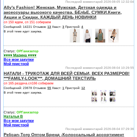
Последний комментарий 2026-08-05 12:32:04
Ally's Fashion! Женская, Мужская, Детская одежда и
аксессуары высокого качества. БЕлЬЕ. СУМКИ.Книги,
Акции и Скидки. КАЖДЫЙ ДЕНЬ НОВИНКИ
сп 150 ждем, сп 151 собираем
Сообщений: 14221 Отзывов:
13
Хваст:
3
Пристрой:
4
В этой теме идет закупка.
Статус:
ОРГанизатор
♥♥♥♥ Марина ♥♥♥♥
Все мои закупки
Мой пристрой
Последний комментарий 2026-08-04 10:29:55
НАТАЛИ - ТРИКОТАЖ ДЛЯ ВСЕЙ СЕМЬИ, ВСЕХ РАЗМЕРОВ!
***FAMILY-LOOK***, ДОМАШНИЙ ТЕКСТИЛЬ
сп 165 раздача.сп166 собираем
Сообщений: 23678 Отзывов:
55
Хваст:
1
Пристрой:
12
В этой теме идет закупка.
Статус:
ОРГанизатор
Наталья В
Все мои закупки
Мой пристрой
Последний комментарий 2026-08-04 07:29:36
Pelican-Torg Оптом Бренд -Колоссальный ассортимент