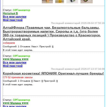
Статус:
ОРГанизатор
Наталья В
Все мои закупки
Мой пристрой
Последний комментарий 2026-08-04 07:50:16
АлтайФлора (Травяные чаи, Безалкогольные бальзамы,
Быстрорастворимые напитки, Сиропы и т.д. (это более
360-ти товарных позиций ) Производство с Красногорск,
Алтайский край.
собираем
Сообщений: 1 Отзывов:
Хваст:
Пристрой:
0
В этой теме идет закупка.
Статус:
ОРГанизатор
♥♥♥♥ Марина ♥♥♥♥
Все мои закупки
Мой пристрой
Последний комментарий 2026-07-13 07:34:09
Корейская косметика! ЯПОНИЯ! Оригинал-лучшие бренды!
СП-52 принимаю заказы
Сообщений: 1 Отзывов:
0
Хваст:
0
Пристрой:
0
В этой теме идет закупка.
Статус:
ОРГанизатор
♥♥♥♥ Марина ♥♥♥♥
Все мои закупки