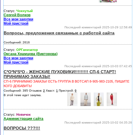
Статус:
Чокнутый
Сергей Волков
Все мои закупки
Мой пристрой
Последний комментарий 2025-10-29 12:58:49
Вопросы, предложения связанные с работой сайта
Сообщений: 2616
Статус:
ОРГанизатор
Оксана Храмцова (Викторова)
Все мои закупки
Мой пристрой
Последний комментарий 2025-10-03 07:42:45
C*O*N*S*O - ЖЕНСКИЕ ПУХОВИКИ!!!!!!!!! СП-6 СТАРТ!
ПРИНИМАЮ ЗАКАЗЫ!
СП-6 ПРИНИМАЮ ЗАКАЗЫ! ЕСТЬ ГРУППА В ВОТСАП 8-905-983-2105, ПИШИТЕ
КОГО ДОБАВИТЬ!
Сообщений: 395 Отзывов:
2
Хваст:
1
Пристрой:
0
В этой теме идет закупка.
Статус:
Новичок
Администрация сайта
Последний комментарий 2025-10-02 04:35:26
ВОПРОСЫ ???!!!