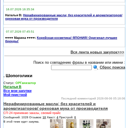
16.07.2026 16:35:34
Наталья В
:
Нерафинированные масла; без красителей и ароматизаторов/
ореховая мука от производителя
07.07.2026 07:45:51
♥♥♥♥ Марина ♥♥♥♥
:
Корейская косметика! ЯПОНИЯ! Оригинал-лучшие
бренды!
Вся лента новых закупок>>>
Поиск по совпадению фразы в названии или имени :
Сброс поиска
. Шопоголики
Статус:
ОРГанизатор
Наталья В
Все мои закупки
Мой пристрой
Последний комментарий 2026-08-06 05:18:06
Нерафинированные масла; без красителей и
ароматизаторов/ ореховая мука от производителя
СП-24 принимаю заказы, свежий прайс
Сообщений: 1028 Отзывов:
10
Хваст:
4
Пристрой:
0
В этой теме идет закупка.