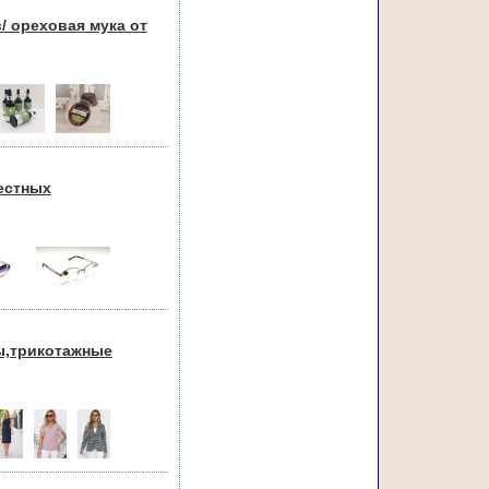
/ ореховая мука от
естных
ы,трикотажные