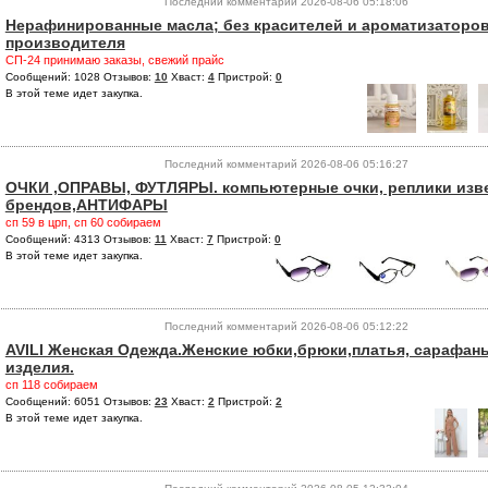
Последний комментарий 2026-08-06 05:18:06
Нерафинированные масла; без красителей и ароматизаторов
производителя
СП-24 принимаю заказы, свежий прайс
Сообщений: 1028 Отзывов:
10
Хваст:
4
Пристрой:
0
В этой теме идет закупка.
Последний комментарий 2026-08-06 05:16:27
ОЧКИ ,ОПРАВЫ, ФУТЛЯРЫ. компьютерные очки, реплики изв
брендов,АНТИФАРЫ
сп 59 в црп, сп 60 собираем
Сообщений: 4313 Отзывов:
11
Хваст:
7
Пристрой:
0
В этой теме идет закупка.
Последний комментарий 2026-08-06 05:12:22
AVILI Женская Одежда.Женские юбки,брюки,платья, сарафан
изделия.
сп 118 собираем
Сообщений: 6051 Отзывов:
23
Хваст:
2
Пристрой:
2
В этой теме идет закупка.