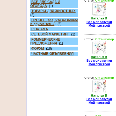
Статус:
ОРГанизатор
ВСЕ ДЛЯ САДА И
ОГОРОДА
(1)
ТОВАРЫ ДЛЯ ЖИВОТНЫХ
(2)
Наталья В
ПРОЧЕЕ (все, что не вошло
Все мои закупки
в другие темы)
(6)
Мой пристрой
РЕКЛАМА
СЕТЕВОЙ МАРКЕТИНГ
(1)
КОММЕРЧЕСКИЕ
Статус:
ОРГанизатор
ПРЕДЛОЖЕНИЯ
(1)
ФОРУМ
(18)
ЧАСТНЫЕ ОБЪЯВЛЕНИЯ
Наталья В
Все мои закупки
Мой пристрой
Статус:
ОРГанизатор
Наталья В
Все мои закупки
Мой пристрой