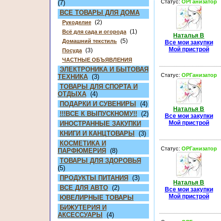
Статус:
ОРГанизатор
(7)
ВСЕ ТОВАРЫ ДЛЯ ДОМА
(2)
Рукоделие
(1)
Всё для сада и огорода
Наталья В
(5)
Домашний текстиль
Все мои закупки
Мой пристрой
(3)
Посуда
ЧАСТНЫЕ ОБЪЯВЛЕНИЯ
ЭЛЕКТРОНИКА И БЫТОВАЯ
Статус:
ОРГанизатор
ТЕХНИКА
(3)
ТОВАРЫ ДЛЯ СПОРТА И
ОТДЫХА
(4)
ПОДАРКИ И СУВЕНИРЫ
(4)
Наталья В
!!!ВСЕ К ВЫПУСКНОМУ!!
(2)
Все мои закупки
Мой пристрой
ИНОСТРАННЫЕ ЗАКУПКИ
КНИГИ И КАНЦТОВАРЫ
(3)
КОСМЕТИКА И
Статус:
ОРГанизатор
ПАРФЮМЕРИЯ
(8)
ТОВАРЫ ДЛЯ ЗДОРОВЬЯ
(5)
ПРОДУКТЫ ПИТАНИЯ
(3)
Наталья В
ВСЕ ДЛЯ АВТО
(2)
Все мои закупки
Мой пристрой
ЮВЕЛИРНЫЕ ТОВАРЫ
БИЖУТЕРИЯ И
АКСЕССУАРЫ
(4)