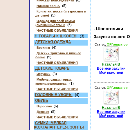
(6)
Мужская повседневная
(5)
Нижнее белье.
Колготки, носки (и взрослые и
(5)
детские)
Одежда для всей семьи
(5)
(смешанные темы)
. Шопоголики
ЧАСТНЫЕ ОБЪЯВЛЕНИЯ
!!!ТОВАРЫ К ШКОЛЕ!!!
(3)
Закупки одного 
ДЕТСКАЯ ОДЕЖДА
Статус:
ОРГанизатор
(4)
Верхняя
Детский трикотаж и нижнее
(5)
бельё
ЧАСТНЫЕ ОБЪЯВЛЕНИЯ
Наталья В
ДЕТСКИЕ ТОВАРЫ
Все мои закупки
Мой пристрой
(3)
Игрушки
Мебель, санки, горки,
(1)
кресла,велосипеды
Статус:
ОРГанизатор
ЧАСТНЫЕ ОБЪЯВЛЕНИЯ
ГОЛОВНЫЕ УБОРЫ
(4)
ОБУВЬ
(6)
Взрослая
Наталья В
(5)
Все мои закупки
Детская
Мой пристрой
ЧАСТНЫЕ ОБЪЯВЛЕНИЯ
СУМКИ, МЕЛКАЯ
КОЖГАЛАНТЕРЕЯ, ЗОНТЫ