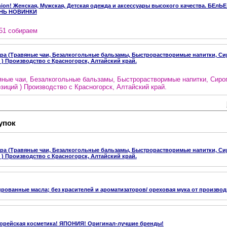
shion! Женская, Мужская, Детская одежда и аксессуары высокого качества. БЕлЬ
ЕНЬ НОВИНКИ
151 собираем
а (Травяные чаи, Безалкогольные бальзамы, Быстрорастворимые напитки, Сироп
 ) Производство с Красногорск, Алтайский край.
ные чаи, Безалкогольные бальзамы, Быстрорастворимые напитки, Сиропы
зиций ) Производство с Красногорск, Алтайский край.
упок
а (Травяные чаи, Безалкогольные бальзамы, Быстрорастворимые напитки, Сироп
 ) Производство с Красногорск, Алтайский край.
ованные масла; без красителей и ароматизаторов/ ореховая мука от производ
орейская косметика! ЯПОНИЯ! Оригинал-лучшие бренды!