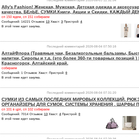
Последний комментарий 2026-08-05 12:32:04
Ally's Fashion! Женская, Мужская, Детская одежда и аксессу
качества. БЕлЬЕ. СУМКИ.Книги, Акции и Скидки. КАЖДЫЙ Д
сп 150 ждем, сп 151 собираем
Сообщений: 14221 Отзывов:
13
Хваст:
3
Пристрой:
4
В этой теме идет закупка.
Последний комментарий 2026-08-04 07:50:16
АлтайФлора (Травяные чаи, Безалкогольные бальзамы, Бы
напитки, Сиропы и т.д. (это более 360-ти товарных позиций 
Красногорск, Алтайский край.
собираем
Сообщений: 1 Отзывов:
Хваст:
Пристрой:
0
В этой теме идет закупка.
Последний комментарий 2026-08-04 07:31:20
СУМКИ ИЗ САМЫХ ПОСЛЕДНИХ МИРОВЫХ КОЛЛЕКЦИЙ. РЮКЗ
ОРГАНАЙЗЕРЫ ДЛЯ СУМОК. СИСТЕМЫ ХРАНЕНИЯ . ШАРФЫ 
сп 101 в црп, сп 102 собираем
Сообщений: 7014 Отзывов:
13
Хваст:
4
Пристрой:
0
В этой теме идет закупка.
Последний комментарий 2026-08-04 07:29:36