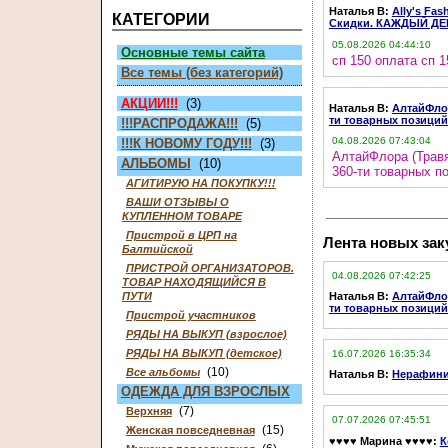
Наталья В
:
Ally's Fa
КАТЕГОРИИ
Скидки. КАЖДЫЙ Д
05.08.2026 04:44:10
Основные темы сайта
сп 150 оплата сп 
Все темы (без категорий)
АКЦИИ!!!
(3)
Наталья В
:
АлтайФлор
ти товарных позиций
!!!РАСПРОДАЖА!!!
(5)
04.08.2026 07:43:04
!!!К НОВОМУ ГОДУ!!!
(3)
АлтайФлора (Травя
АЛЬБОМЫ
(10)
360-ти товарных по
АГИТИРУЮ НА ПОКУПКУ!!!
ВАШИ ОТЗЫВЫ О
КУПЛЕННОМ ТОВАРЕ
Пристрой в ЦРП на
Лента новых зак
Балтийской
ПРИСТРОЙ ОРГАНИЗАТОРОВ.
04.08.2026 07:42:25
ТОВАР НАХОДЯЩИЙСЯ В
ПУТИ
Наталья В
:
АлтайФлор
ти товарных позиций
Пристрой участников
РЯДЫ НА ВЫКУП (взрослое)
РЯДЫ НА ВЫКУП (детское)
16.07.2026 16:35:34
(10)
Все альбомы
Наталья В
:
Нерафинир
ОДЕЖДА ДЛЯ ВЗРОСЛЫХ
(7)
Верхняя
07.07.2026 07:45:51
(15)
Женская повседневная
♥♥♥♥ Марина ♥♥♥♥
:
К