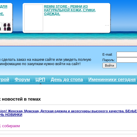
 ДЛЯ
REMNI STORЕ - РЕМНИ ИЗ
НАТУРАЛЬНОЙ КОЖИ, СУМКИ,
Е.
ОДЕЖДА.
E-mail:
 сделать заказ на нашем сайте или увидеть полную
Пароль:
инфомацию по закупкам нужно войти на сайт!
трой
Форум
ЦРП
День до стопа
Именинники сегодня
 новостей в темах
shion! Женская, Мужская, Детская одежда и аксессуары высокого качества. БЕлЬ
ЕНЬ НОВИНКИ
1 собираем